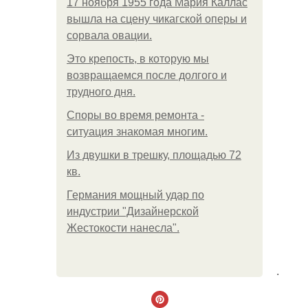
17 ноября 1955 года Мария Каллас
вышла на сцену чикагской оперы и
сорвала овации.
Это крепость, в которую мы
возвращаемся после долгого и
трудного дня.
Споры во время ремонта -
ситуация знакомая многим.
Из двушки в трешку, площадью 72
кв.
Германия мощный удар по
индустрии "Дизайнерской
Жестокости нанесла".
.