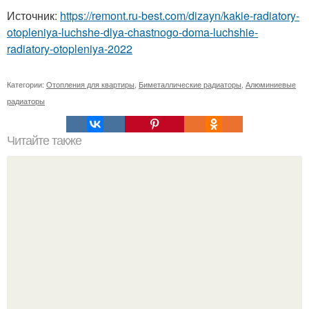
Источник:
https://remont.ru-best.com/dizayn/kakie-radiatory-
otopleniya-luchshe-dlya-chastnogo-doma-luchshie-
radiatory-otopleniya-2022
Категории:
Отопления для квартиры
,
Биметаллические радиаторы
,
Алюминиевые
радиаторы
Читайте также
Сколько нужно рулонов обоев на комнату 20 кв м.
Рассчитаем рулоны обоев