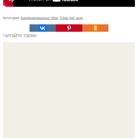
Категории:
Комбинированные обои
,
Обои для зала
Читайте также
Пошаговая инструкция кладки барбекю из кирпича.