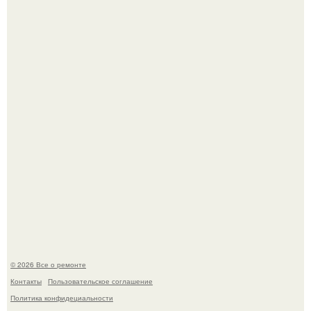
Он всего лишь развозил пиццу той ночью.
Бывают ошибки, которые обходятся в целое состояние.
© 2026 Все о ремонте
Контакты
Пользовательское соглашение
Политика конфидециальности