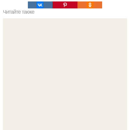
Читайте также
Влияние зеленого цвета на настроение и комфортность
в квартире
Зумеры окончательно доставку в отдельный вид