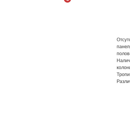
Отсут
панел
полов
Налич
колон
Тропи
Разли