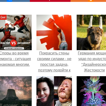
Споры во время
Покрасить стены
Германия мощ
емонта - ситуация
своими силами - не
удар по индуст
знакомая многим.
простая задача,
"Дизайнерско
поэтому подойти к
Жестокости
этому не простому
нанесла".
делу нужно во
всеоружии.