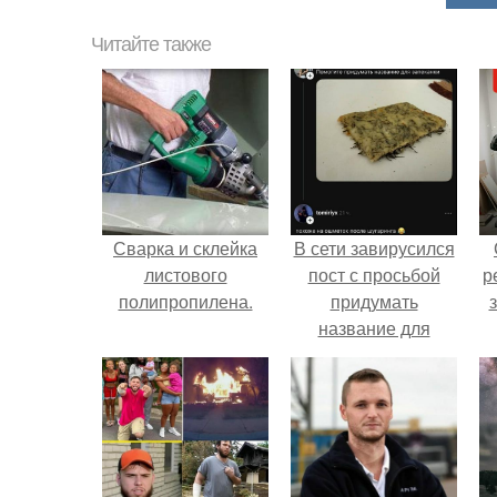
Читайте также
Сварка и склейка
В сети завирусился
листового
пост с просьбой
р
полипропилена.
придумать
название для
домашней
запеканки.