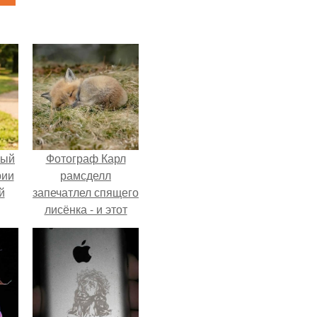
ный
Фотограф Карл
рии
рамсделл
й
запечатлел спящего
лисёнка - и этот
кадр способен
растопить даже
самое суровое
сердце.