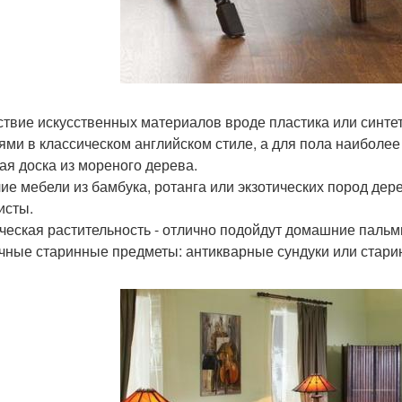
ствие искусственных материалов вроде пластика или синте
ями в классическом английском стиле, а для пола наибол
ая доска из мореного дерева.
ие мебели из бамбука, ротанга или экзотических пород дер
исты.
ческая растительность - отлично подойдут домашние пальм
чные старинные предметы: антикварные сундуки или стари