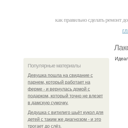
как правильно сделать ремонт до
г
Лак
Идеал
Популярные материалы
Девушка пошла на свидание с
парнем, который работает на
ферме - и вернулась домой с
подарком, который точно не влезет
в дамскую сумочку.
Дедушка с витилиго шьёт кукол для
детей с таким же диагнозом - и это
трогает до слёз.