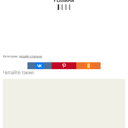
Категории:
дизайн спальни
Читайте также
С каким цветом сочетается золотой цвет в интерьере.