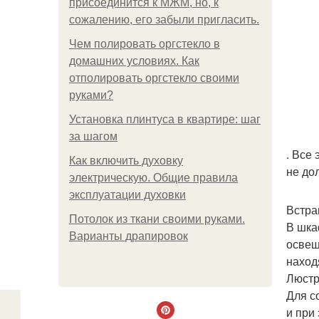
присоединится к МЖМ, но, к
сожалению, его забыли пригласить.
Чем полировать оргстекло в
домашних условиях. Как
отполировать оргстекло своими
руками?
Установка плинтуса в квартире: шаг
за шагом
. Все
Как включить духовку
не до
электрическую. Общие правила
эксплуатации духовки
Встра
Потолок из ткани своими руками.
В шка
Варианты драпировок
освещ
наход
Люстр
Для с
и при