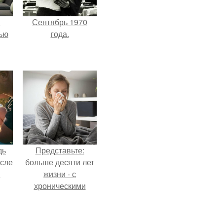
и
Сентябрь 1970
ью
года.
дь
Представьте:
осле
больше десяти лет
я
жизни - с
хроническими
от
болячками.
 на