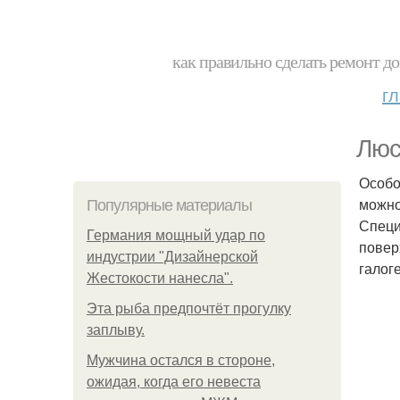
как правильно сделать ремонт до
г
Люс
Особо
можно
Популярные материалы
Специ
Германия мощный удар по
повер
индустрии "Дизайнерской
галог
Жестокости нанесла".
Эта рыба предпочтёт прогулку
заплыву.
Мужчина остался в стороне,
ожидая, когда его невеста