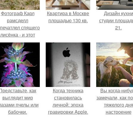
Фотограф Карл
Квартира в Москве
Дизайн кухн
рамсделл
площадью 130 кв.
студии площад
апечатлел спящего
21.
лисёнка - и этот
кадр способен
растопить даже
самое суровое
сердце.
Представьте, как
Когда техника
Вы когда-нибу
выглядит мир
становилась
замечали, как п
лазами пчелы или
личной: эпоха
тяжелого дн
бабочки.
гравировки Apple.
настроение
поднимается 
одного взгляда