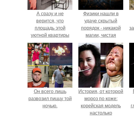
А сразу и не
Физики нашли в
верится, что
удаче скрытый
площадь этой
порядок - никакой
з
уютной квартиры
магии, чистая
всего 45 м.
квантовая
механика.
Он всего лишь
История, от которой
развозил пиццу той
мороз по коже:
ночью.
корейская модель
г
настолько
увлеклась
пластикой, что