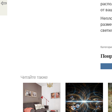
⇦
распо
от ва
Непло
разме
свети
Категори
Понр
Читайте также