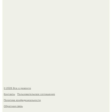
Когда техника становилась личной: эпоха гравировки
Apple.
Мир моды, кажется, перевернулся.
© 2026 Все о ремонте
Контакты
Пользовательское соглашение
Политика конфидециальности
Обратная связь