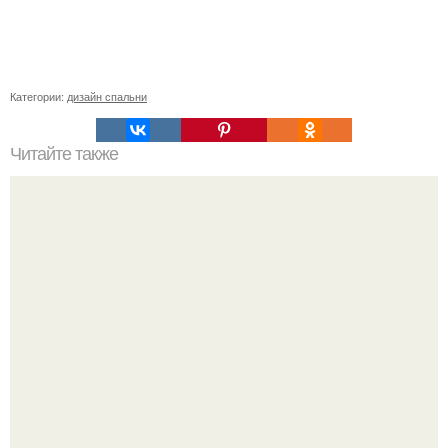
Категории:
дизайн спальни
Читайте также
Сколько слоев шпаклевки нужно наносить под обои.
Зачем нужно шпаклевание