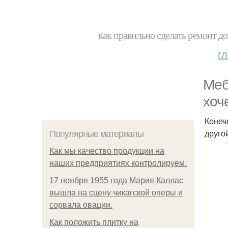
как правильно сделать ремонт до
г
Меб
хоч
Конеч
друго
Популярные материалы
Как мы качество продукции на
наших предприятиях контролируем.
17 ноября 1955 года Мария Каллас
вышла на сцену чикагской оперы и
сорвала овации.
Как положить плитку на