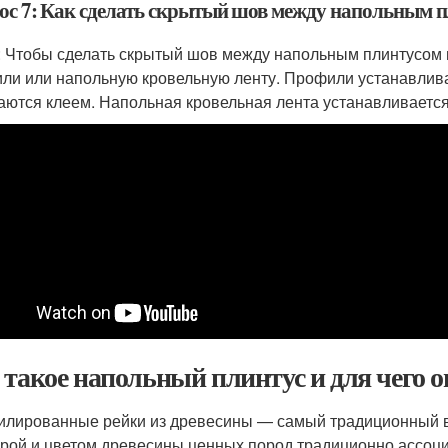
ос 7: Как сделать скрытый шов между напольным п
: Чтобы сделать скрытый шов между напольным плинтусом 
ли или напольную кровельную ленту. Профили устанавлива
аются клеем. Напольная кровельная лента устанавливается
 такое напольный плинтус и для чего о
лированные рейки из древесины — самый традиционный ви
урой и цветом древесины ценных пород традиционно ассоци