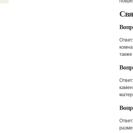
повре
Свя
Вопро
Ответ
комна
также
Вопр
Ответ
камен
матер
Вопр
Ответ
разме