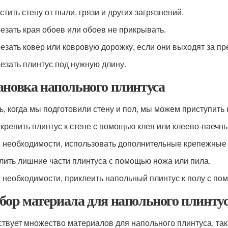
стить стену от пыли, грязи и других загрязнений.
резать края обоев или обоев не прикрывать.
резать ковер или ковровую дорожку, если они выходят за п
резать плинтус под нужную длину.
ановка напольного плинтуса
ь, когда мы подготовили стену и пол, мы можем приступить 
икрепить плинтус к стене с помощью клея или клеево-паечн
и необходимости, использовать дополнительные крепежные э
алить лишние части плинтуса с помощью ножа или пила.
и необходимости, приклеить напольный плинтус к полу с по
бор материала для напольного плинту
твует множество материалов для напольного плинтуса, таких