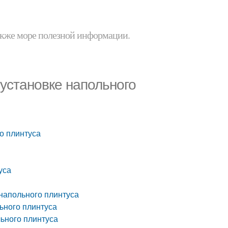
 также море полезной информации.
 установке напольного
о плинтуса
уса
напольного плинтуса
ьного плинтуса
льного плинтуса