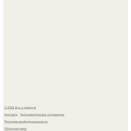
Когда техника становилась личной: эпоха гравировки
Apple.
Вы когда-нибудь замечали, как после тяжелого дня
настроение поднимается от одного взгляда на своего
питомца?
© 2026 Все о ремонте
Контакты
Пользовательское соглашение
Политика конфидециальности
Обратная связь