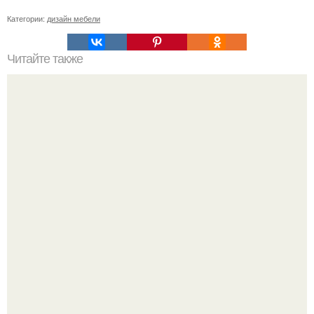
Категории:
дизайн мебели
Читайте также
Цвет мокко в интерьере цвет. Цвет мокко – это, какой,
кому идет и с чем носить?