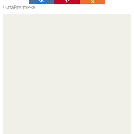
Читайте также
Сколько нужно рулонов обоев на комнату 20 кв м.
Рассчитаем рулоны обоев
17 ноября 1955 года Мария Каллас вышла на сцену