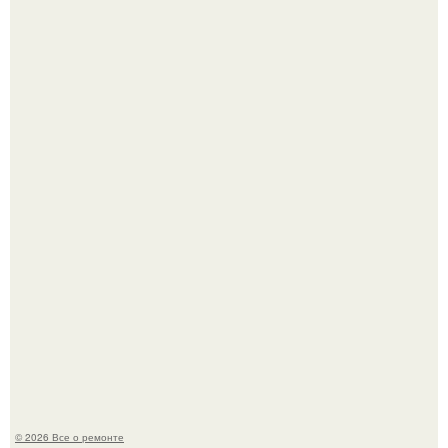
Мир моды, кажется, перевернулся.
В мексиканской тюрьме сьюдад-хуареса во время рейда
обнаружили необычного узника - лысого сфинкса с
татуировками.
© 2026 Все о ремонте