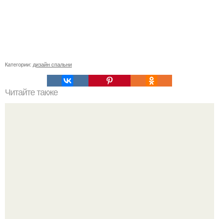
Категории:
дизайн спальни
Читайте также
Сколько нужно рулонов обоев на комнату 20 кв м.
Рассчитаем рулоны обоев