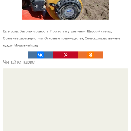
Категории:
Высокая мощность
,
Простота в управлении
,
Широкий спектр
,
Основные характеристики
,
Основные преимущества
,
Сельскохозяйственные
нужды
,
Модельный ряд
Читайте также
Примыкание двух крыш.