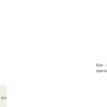
Шаг -
пригл
⇦