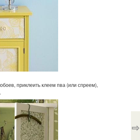
обоев, приклеить клеем пва (или спреем),
.
⇨