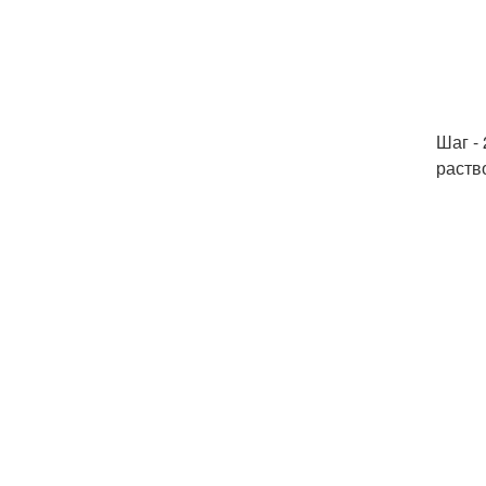
Шаг -
раств