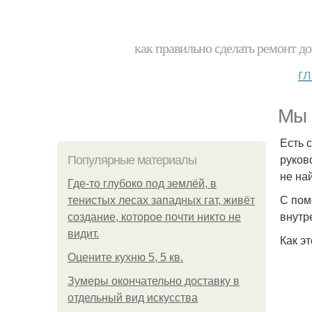
как правильно сделать ремонт до
г
Мы 
Есть 
руков
Популярные материалы
не на
Где-то глубоко под землёй, в
С пом
тенистых лесах западных гат, живёт
внутр
создание, которое почти никто не
видит.
Как э
Оцените кухню 5, 5 кв.
Зумеры окончательно доставку в
отдельный вид искусства