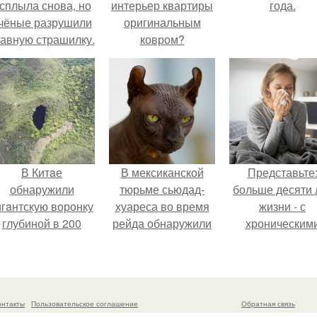
сплыла снова, но
интерьер квартиры
года.
чёные разрушили
оригинальным
лавную страшилку.
ковром?
В Китaе
В мексиканской
Представьте
обнаружили
тюрьме сьюдад-
больше десяти 
игaнтскую воронку
хуареса во время
жизни - с
глубиной в 200
рейда обнаружили
хроническим
метров с
необычного узника
болячками.
первобытным
- лысого сфинкса с
лесом внутри.
татуировками.
онтакты
Пользовательское соглашение
Обратная связь