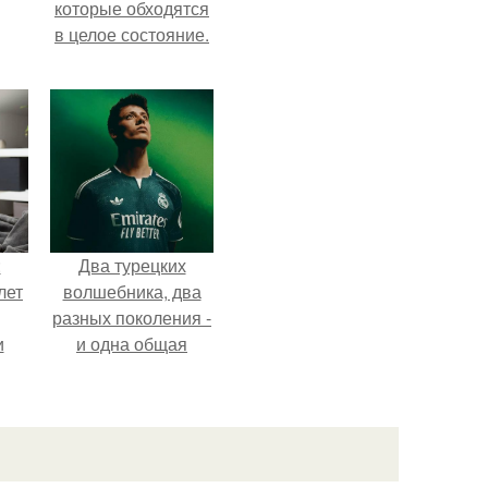
которые обходятся
в целое состояние.
:
Два турецких
лет
волшебника, два
разных поколения -
и
и одна общая
страсть.