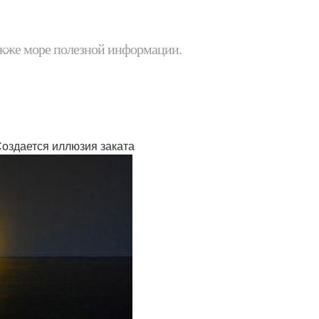
 также море полезной информации.
Создается иллюзия заката