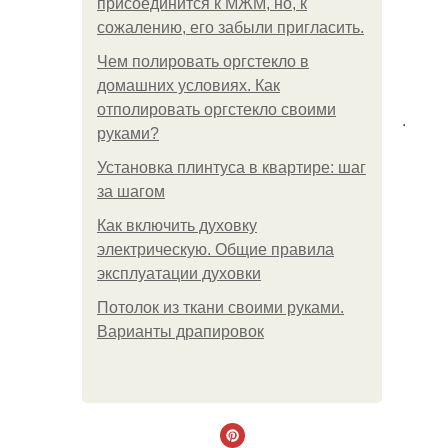
присоединится к МЖМ, но, к
сожалению, его забыли пригласить.
Чем полировать оргстекло в
домашних условиях. Как
отполировать оргстекло своими
.
руками?
Установка плинтуса в квартире: шаг
за шагом
Как включить духовку
электрическую. Общие правила
эксплуатации духовки
Потолок из ткани своими руками.
Варианты драпировок