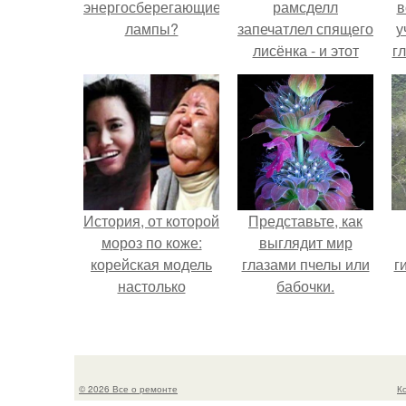
энергосберегающие
рамсделл
в
лампы?
запечатлел спящего
у
лисёнка - и этот
г
кадр способен
растопить даже
самое суровое
сердце.
История, от которой
Представьте, как
мороз по коже:
выглядит мир
корейская модель
глазами пчелы или
г
настолько
бабочки.
увлеклась
пластикой, что
вколола себе в
лицо кулинарное
© 2026 Все о ремонте
К
масло.