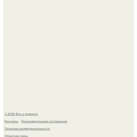
настроение поднимается от одного взгляда на своего
питомца?
В мексиканской тюрьме сьюдад-хуареса во время рейда
обнаружили необычного узника - лысого сфинкса с
татуировками.
© 2026 Все о ремонте
Контакты
Пользовательское соглашение
Политика конфидециальности
Обратная связь