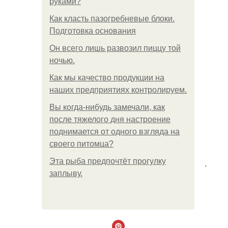
руками?
Как класть пазогребневые блоки.
Подготовка основания
Он всего лишь развозил пиццу той
ночью.
Как мы качество продукции на
наших предприятиях контролируем.
Вы когда-нибудь замечали, как
после тяжелого дня настроение
поднимается от одного взгляда на
своего питомца?
Эта рыба предпочтёт прогулку
.
заплыву.