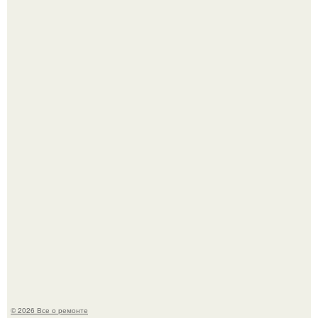
Сентябрь 1970 года.
Он всего лишь развозил пиццу той ночью.
© 2026 Все о ремонте