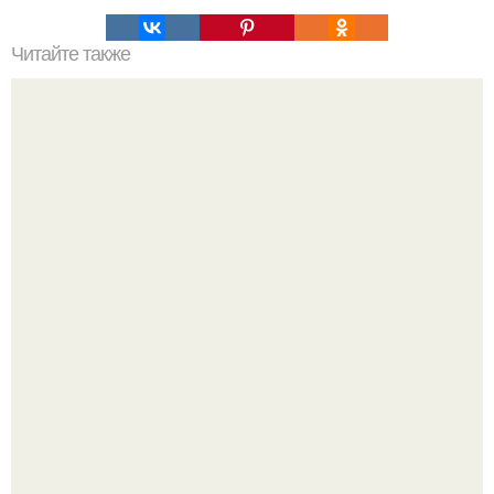
Читайте также
Совет 1: как покрыть лаком пол.
Девушка пошла на свидание с парнем, который