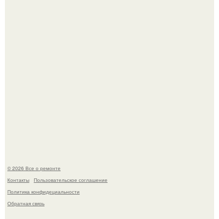
В Китaе обнаружили гигaнтскую воронку глубиной в 200
метров с первобытным лесом внутри.
Когда техника становилась личной: эпоха гравировки
Apple.
© 2026 Все о ремонте
Контакты
Пользовательское соглашение
Политика конфидециальности
Обратная связь