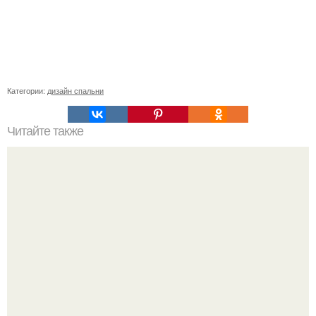
Категории:
дизайн спальни
Читайте также
Правильный монтаж межкомнатных дверей-купе.
Варианты использования раздвижных систем