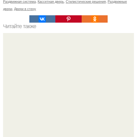
Раздвижная система
,
Кассетная дверь
,
Стилистические решения
,
Раздвижные
двери
,
Двери в стену
Читайте также
Как правильно повесить телевизор на стену высота.
Гостиная комната