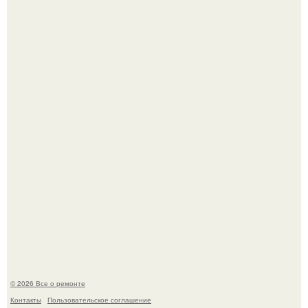
Сентябрь 1970 года.
Представьте, как выглядит мир глазами пчелы или
бабочки.
© 2026 Все о ремонте
Контакты
Пользовательское соглашение