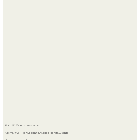
Представьте, как выглядит мир глазами пчелы или
бабочки.
Мир моды, кажется, перевернулся.
© 2026 Все о ремонте
Контакты
Пользовательское соглашение