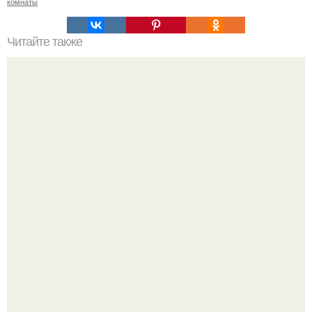
комнаты
Читайте также
Ремонт квартиры для начинающих. Какой ремонт
предстоит: косметический или капитальный