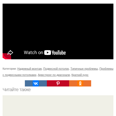
Категории:
Надежный монтаж
,
Подвесной потолок
,
Типичные проблемы
,
Проблемы
с подвесными потолками
,
Армстронг по диагонали
,
Краткий курс
Читайте также