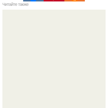
Читайте также
Укладка ламината на стены: технология и
художественные нюансы.
Германия мощный удар по индустрии "Дизайнерской
Жестокости нанесла".