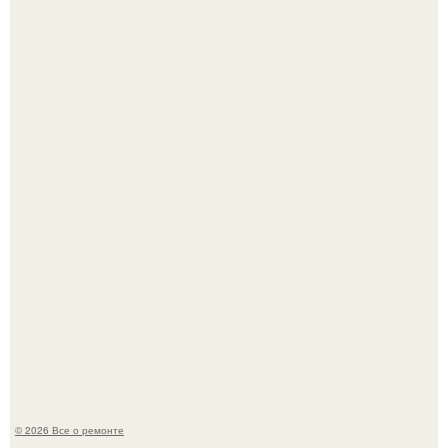
Представьте: больше десяти лет жизни - с хроническими
болячками.
Два турецких волшебника, два разных поколения - и
одна общая страсть.
© 2026 Все о ремонте