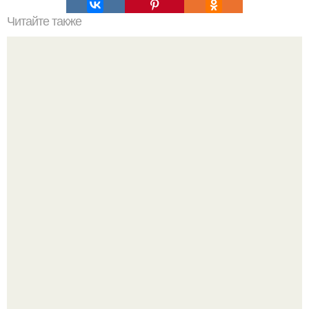
Читайте также
Ремонт триммера своими руками
В сети завирусился пост с просьбой придумать название
для домашней запеканки.