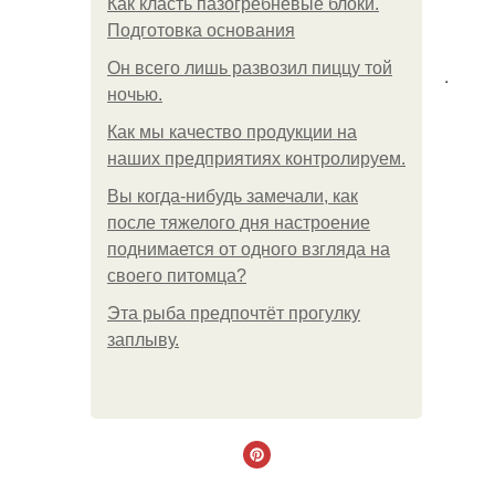
Как класть пазогребневые блоки.
Подготовка основания
Он всего лишь развозил пиццу той
.
ночью.
Как мы качество продукции на
наших предприятиях контролируем.
Вы когда-нибудь замечали, как
после тяжелого дня настроение
поднимается от одного взгляда на
своего питомца?
Эта рыба предпочтёт прогулку
заплыву.