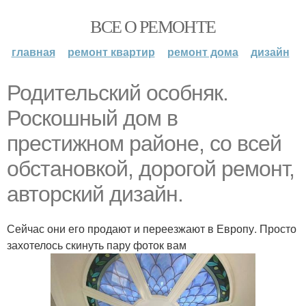
ВСЕ О РЕМОНТЕ
главная
ремонт квартир
ремонт дома
дизайн
Родительский особняк.
Роскошный дом в
престижном районе, со всей
обстановкой, дорогой ремонт,
авторский дизайн.
Сейчас они его продают и переезжают в Европу. Просто
захотелось скинуть пару фоток вам