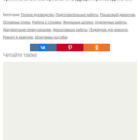
Категории:
Полное руководство
,
Подготовительные работы
,
Пошаговый демонтаж
,
Основные этапы
,
Работы с стенами
,
Финишные штрихи
,
отделочные работы
,
Документация перед началом
,
Демонтажные работы
,
Подрядчик для ремонта
,
Ремонт в квартире
,
Шпатлевка под обои
Читайте также
Примыкание двух крыш.