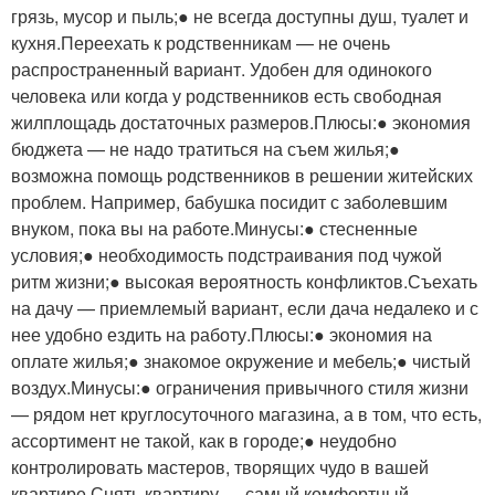
грязь, мусор и пыль;● не всегда доступны душ, туалет и
кухня.Переехать к родственникам — не очень
распространенный вариант. Удобен для одинокого
человека или когда у родственников есть свободная
жилплощадь достаточных размеров.Плюсы:● экономия
бюджета — не надо тратиться на съем жилья;●
возможна помощь родственников в решении житейских
проблем. Например, бабушка посидит с заболевшим
внуком, пока вы на работе.Минусы:● стесненные
условия;● необходимость подстраивания под чужой
ритм жизни;● высокая вероятность конфликтов.Съехать
на дачу — приемлемый вариант, если дача недалеко и с
нее удобно ездить на работу.Плюсы:● экономия на
оплате жилья;● знакомое окружение и мебель;● чистый
воздух.Минусы:● ограничения привычного стиля жизни
— рядом нет круглосуточного магазина, а в том, что есть,
ассортимент не такой, как в городе;● неудобно
контролировать мастеров, творящих чудо в вашей
квартире.Снять квартиру — самый комфортный