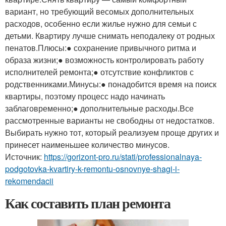
вариант, но требующий весомых дополнительных
расходов, особенно если жилье нужно для семьи с
детьми. Квартиру лучше снимать неподалеку от родных
пенатов.Плюсы:● сохранение привычного ритма и
образа жизни;● возможность контролировать работу
исполнителей ремонта;● отсутствие конфликтов с
родственниками.Минусы:● понадобится время на поиск
квартиры, поэтому процесс надо начинать
заблаговременно;● дополнительные расходы.Все
рассмотренные варианты не свободны от недостатков.
Выбирать нужно тот, который реализуем проще других и
принесет наименьшее количество минусов.
Источник:
https://gorizont-pro.ru/stati/professionalnaya-
podgotovka-kvartiry-k-remontu-osnovnye-shagi-i-
rekomendacii
Как составить план ремонта