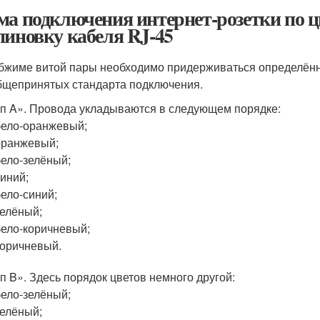
ма подключения интернет-розетки по ц
пиновку кабеля RJ-45
бжиме витой пары необходимо придерживаться определённ
бщепринятых стандарта подключения.
п A». Провода укладываются в следующем порядке:
бело-оранжевый;
оранжевый;
бело-зелёный;
синий;
бело-синий;
зелёный;
бело-коричневый;
коричневый.
п B». Здесь порядок цветов немного другой:
бело-зелёный;
зелёный;