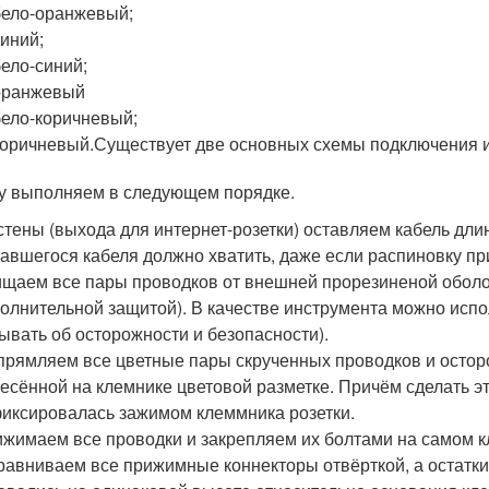
бело-оранжевый;
синий;
бело-синий;
оранжевый
бело-коричневый;
коричневый.Существует две основных схемы подключения и
у выполняем в следующем порядке.
стены (выхода для интернет-розетки) оставляем кабель длин
авшегося кабеля должно хватить, даже если распиновку пр
щаем все пары проводков от внешней прорезиненой оболо
олнительной защитой). В качестве инструмента можно испо
ывать об осторожности и безопасности).
рямляем все цветные пары скрученных проводков и остор
есённой на клемнике цветовой разметке. Причём сделать эт
иксировалась зажимом клеммника розетки.
жимаем все проводки и закрепляем их болтами на самом 
авниваем все прижимные коннекторы отвёрткой, а остатки