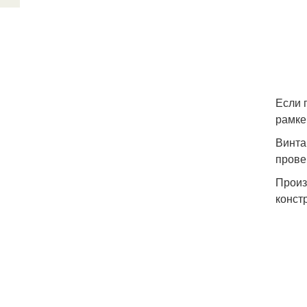
Если 
рамке
Винта
прове
Произ
конст