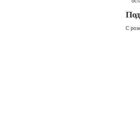
ост
Под
С роз