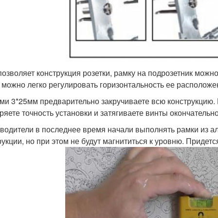
позволяет конструкция розетки, рамку на подрозетник можн
 можно легко регулировать горизонтальность ее расположе
ми 3*25мм предварительно закручиваете всю конструкцию. П
ряете точность установки и затягиваете винты окончательно
водители в последнее время начали выполнять рамки из ал
рукции, но при этом не будут магнититься к уровню. Придетс