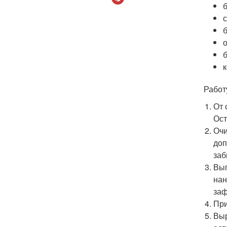
Работ
От 
Ост
Очи
доп
заб
Вып
нан
заф
При
Выр