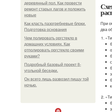
деревянный пол. Как провести
Схе
ремонт старых лагов и положить
рас
новые
При о
Как класть пазогребневые блоки.
два о
Подготовка основания
«Ти
Чем полировать оргстекло в
домашних условиях. Как
отполировать оргстекло своими
руками?
Подробный базовый проект 8-
угольной беседки.
Он всего лишь развозил пиццу той
ночью.
«Ти