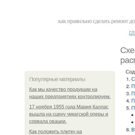
как правильно сделать ремонт до
г
Схе
рас
Сод
С
Популярные материалы
П
Как мы качество продукции на
П
наших предприятиях контролируем.
П
17 ноября 1955 года Мария Каллас
П
вышла на сцену чикагской оперы и
сорвала овации.
В
Как положить плитку на