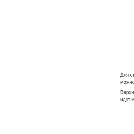
Для с
можно
Верхн
идет 