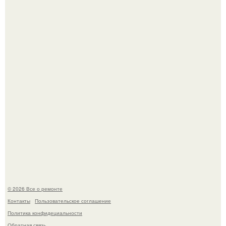
В Китaе обнаружили гигaнтскую воронку глубиной в 200
метров с первобытным лесом внутри.
Вы когда-нибудь замечали, как после тяжелого дня
настроение поднимается от одного взгляда на своего
питомца?
© 2026 Все о ремонте
Контакты
Пользовательское соглашение
Политика конфидециальности
Обратная связь