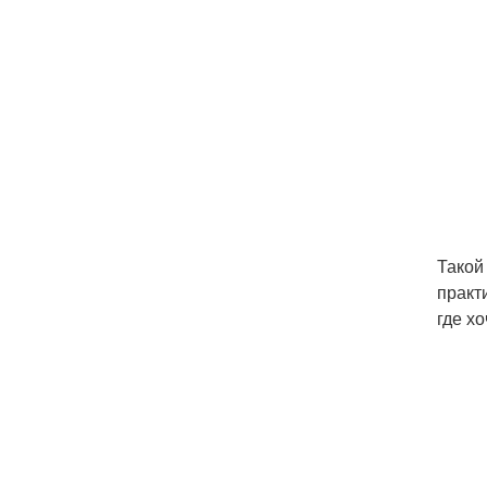
Такой
практ
где х