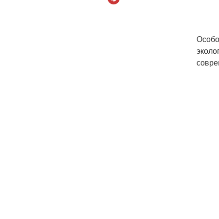
Особо
эколо
совре