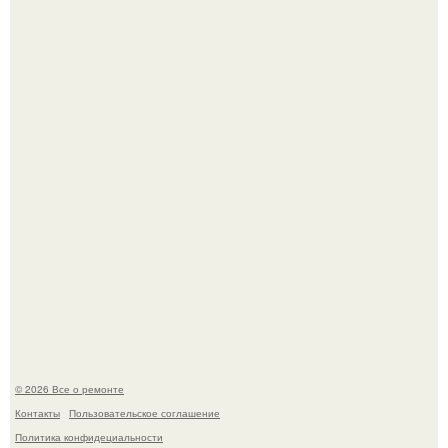
Рыба судного дня всплыла снова, но учёные разрушили
главную страшилку.
Сентябрь 1970 года.
© 2026 Все о ремонте
Контакты
Пользовательское соглашение
Политика конфидециальности