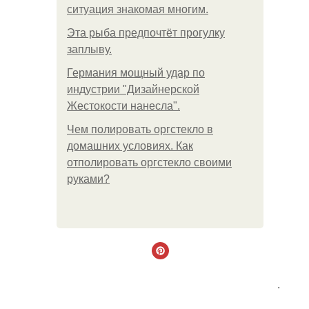
ситуация знакомая многим.
Эта рыба предпочтёт прогулку
заплыву.
Германия мощный удар по
индустрии "Дизайнерской
Жестокости нанесла".
Чем полировать оргстекло в
домашних условиях. Как
отполировать оргстекло своими
руками?
.