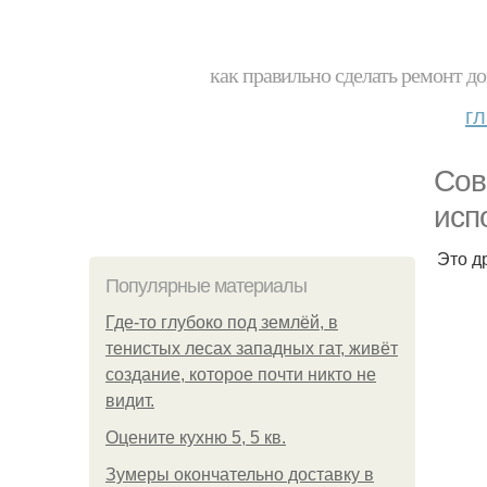
как правильно сделать ремонт до
г
Сов
исп
Это д
Популярные материалы
Где-то глубоко под землёй, в
тенистых лесах западных гат, живёт
создание, которое почти никто не
видит.
Оцените кухню 5, 5 кв.
Зумеры окончательно доставку в