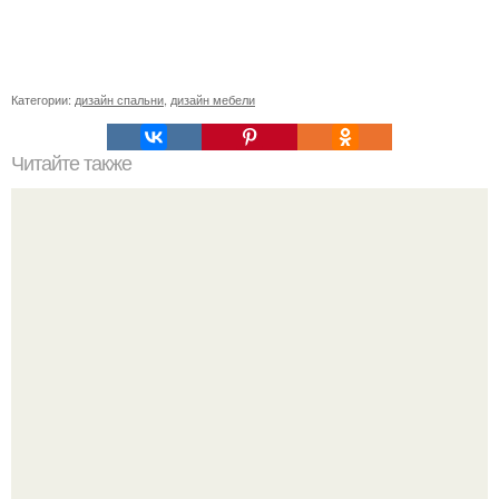
Категории:
дизайн спальни
,
дизайн мебели
Читайте также
Наименование энергопринимающих устройств, что
писать. В каких случаях подается подобная заявка?