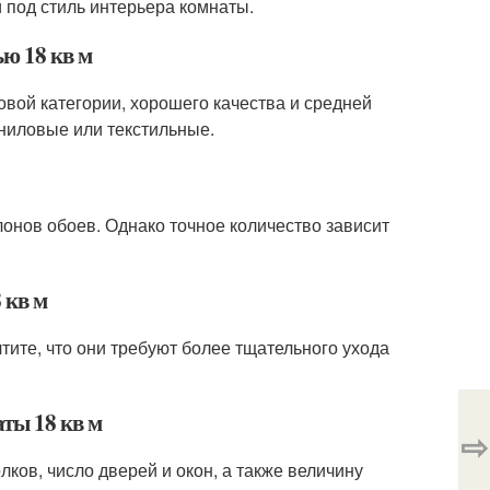
и под стиль интерьера комнаты.
ю 18 кв м
вой категории, хорошего качества и средней
иниловые или текстильные.
улонов обоев. Однако точное количество зависит
 кв м
тите, что они требуют более тщательного ухода
аты 18 кв м
⇨
лков, число дверей и окон, а также величину