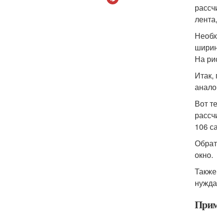
рассч
лента
Необх
ширин
На ри
Итак,
анало
Вот т
рассч
106 с
Обрат
окно.
Также
нужда
Прим