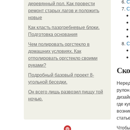
С
деревянный пол. Как провести
С
ремонт старых лагов и положить
новые
Как класть пазогребневые блоки.
Подготовка основания
С
Чем полировать оргстекло в
домашних условиях. Как
отполировать оргстекло своими
руками?
Ско
Подробный базовый проект 8-
угольной беседки.
Неред
рулон
Он всего лишь развозил пиццу той
дизай
ночью.
где к
возни
стать
Чтобы