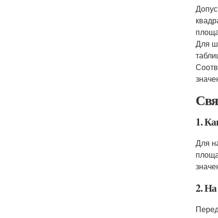
Допус
квадр
площа
Для ш
табли
Соотв
значе
Свя
1. К
Для н
площа
значе
2. Н
Перед