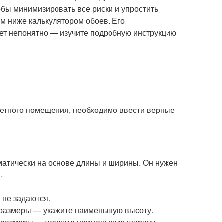
тобы минимизировать все риски и упростить
м ниже калькулятором обоев. Его
дет непонятно — изучите подробную инструкцию
ретного помещения, необходимо ввести верные
атически на основе длины и ширины. Он нужен
.
 не задаются.
е размеры — укажите наименьшую высоту.
е размеры — укажите наименьшую ширину.