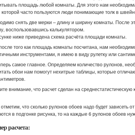
итывать площадь любой комнаты. Для этого нам необходима
, которой часто пользуются люди понимающие толк в швейн
одимо снять две мерки – длину и ширину комнаты. После эт
у, воспользовавшись калькулятором.
сунке ниже приведена схема расчёта площади комнаты.
 после того как площадь комнаты посчитана, нам необходим
гичными инструментами, я имею в виду рулетку или сантим
еперь самое главное. Определяем количество рулонов, нео
итать обои нам помогут нехитрые таблицы, которые отличаю
антиметров.
ите внимание, что расчет сделан на среднестатистическую 
 отметим, что сколько рулонов обоев надо будет зависеть от
ются в подгонке рисунка, то на каждые 6 рулонов обоев ну
ер расчета: