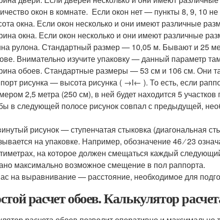
ичество окон в комнате. Если окон нет — пункты 8, 9, 10 не
ота окна. Если окон несколько и они имеют различные ра
ина окна. Если окон несколько и они имеют различные р
на рулона. Стандартный размер — 10,05 м. Бывают и 25 
ове. Внимательно изучите упаковку — данный параметр там
ина обоев. Стандартные размеры — 53 см и 106 см. Они та
порт рисунка — высота рисунка ( →I← ). То есть, если раппо
мером 2,5 метра (250 см), в ней будет находится 5 участков
бы в следующей полосе рисунок совпал с предыдущей, необ
.
инутый рисунок — ступенчатая стыковка (диагональная сты
зывается на упаковке. Например, обозначение 46 ⁄ 23 означа
тиметрах, на которое должен смещаться каждый следующий 
ано максимально возможное смещение в пол раппорта.
ас на выравнивание — расстояние, необходимое для подго
стой расчет обоев. Калькулятор расчет
улятор расчета обоев позволит оперативно и максимально т