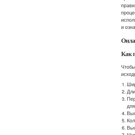
прави
проце
испол
и озн
Онла
Как 
Чтобы
исход
Ши
Дли
Пер
для
Выс
Кол
Выс
Шир