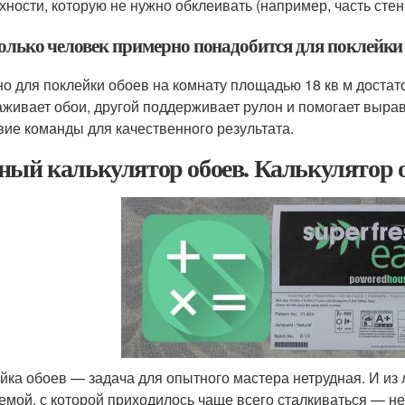
хности, которую не нужно обклеивать (например, часть стен
колько человек примерно понадобится для поклейки 
о для поклейки обоев на комнату площадью 18 кв м достато
аживает обои, другой поддерживает рулон и помогает выра
вие команды для качественного результата.
ный калькулятор обоев. Калькулятор 
йка обоев — задача для опытного мастера нетрудная. И из 
емой, с которой приходилось чаще всего сталкиваться — не