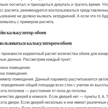
льно посчитал, и приходиться докупать и тратить время. Ч
сс расчета, рекомендуется воспользоваться представленны
ьзование не должно вызвать затруднений. А если что-то бу
акомьтесь с примером расчета.
йн калькулятор обоев
пользоваться калькулятором обоев
 произвести корректный расчет количества обоев для конк
ные данные. Рассмотрим каждый пункт:
рина помещения.
на помещения.
иметр помещения. Данный параметр рассчитывается автом
 определения общей площади всех стен с учетом их высоты
ота потолков — расстояние от пола до потолка.
ичество дверей в комнате. Если дверей нет — пункты 5, 6, 7
ота двери. Если дверей несколько и они имеют различны
ина двери. Если дверей несколько и они имеют различны