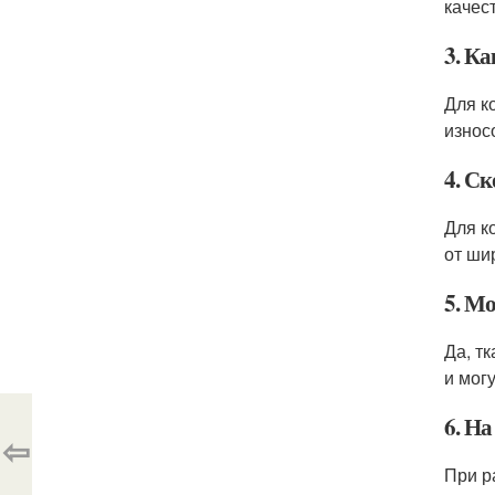
качес
3. К
Для к
износ
4. Ск
Для к
от ши
5. М
Да, т
и мог
6. На
⇦
При р