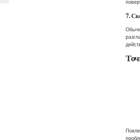
повер
7. С
Обычн
разгл
дейст
Точ
Покле
пробл