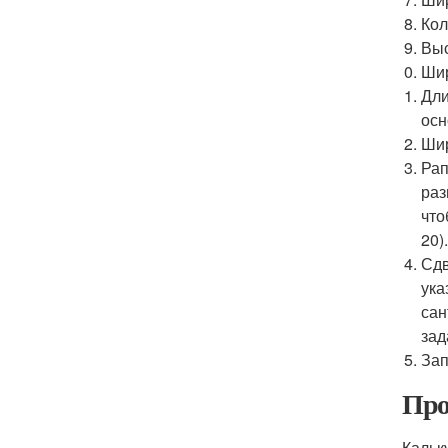
Кол
Выс
Шир
Дли
осн
Шир
Рап
раз
что
20)
Сдв
ука
сан
зад
Зап
Про
Кальк