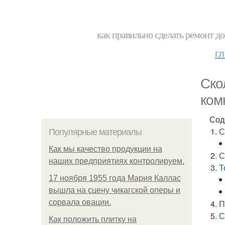
как правильно сделать ремонт до
г
Ско
ком
Сод
С
Популярные материалы
Как мы качество продукции на
С
наших предприятиях контролируем.
Т
17 ноября 1955 года Мария Каллас
вышла на сцену чикагской оперы и
сорвала овации.
П
С
Как положить плитку на