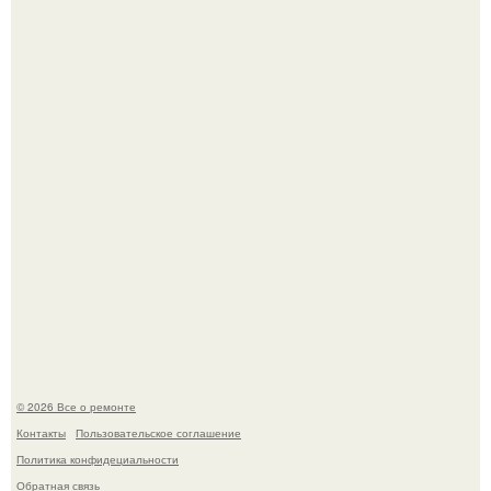
Он всего лишь развозил пиццу той ночью.
История, от которой мороз по коже: корейская модель
настолько увлеклась пластикой, что вколола себе в лицо
кулинарное масло.
© 2026 Все о ремонте
Контакты
Пользовательское соглашение
Политика конфидециальности
Обратная связь