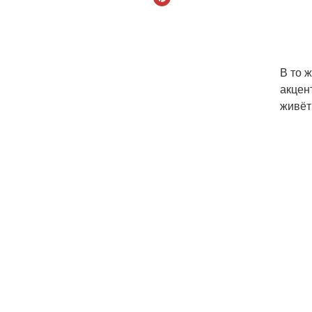
В то 
акцен
живёт