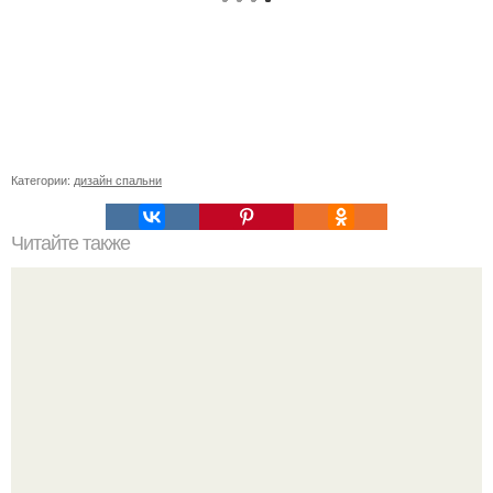
Категории:
дизайн спальни
Читайте также
Пазогребневые плиты, как класть. Какие плиты выбрать