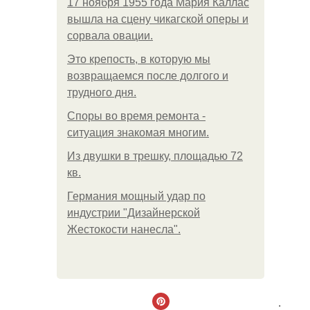
17 ноября 1955 года Мария Каллас
вышла на сцену чикагской оперы и
сорвала овации.
Это крепость, в которую мы
возвращаемся после долгого и
трудного дня.
Споры во время ремонта -
ситуация знакомая многим.
Из двушки в трешку, площадью 72
кв.
Германия мощный удар по
индустрии "Дизайнерской
Жестокости нанесла".
.