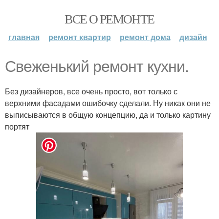
ВСЕ О РЕМОНТЕ
главная
ремонт квартир
ремонт дома
дизайн
Свеженький ремонт кухни.
Без дизайнеров, все очень просто, вот только с
верхними фасадами ошибочку сделали. Ну никак они не
выписываются в общую концепцию, да и только картину
портят