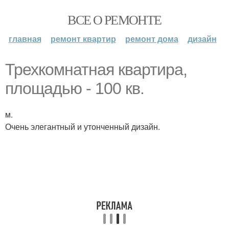
ВСЕ О РЕМОНТЕ
главная
ремонт квартир
ремонт дома
дизайн
Трехкомнатная квартира,
площадью - 100 кв.
м.
Очень элегантный и утонченный дизайн.