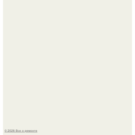
Когда техника становилась личной: эпоха гравировки
Apple.
Вы когда-нибудь замечали, как после тяжелого дня
настроение поднимается от одного взгляда на своего
питомца?
© 2026 Все о ремонте