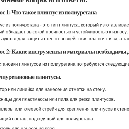
с 1: Что такое плинтус из полиуретана
ус из полиуретана - это тип плинтуса, который изготавливае
ый обладает высокой прочностью и устойчивостью к износу
ьзуются для защиты стен от воздействия влаги и грязи, а 
ос 2: Какие инструменты и материалы необходимы д
становки плинтусов из полиуретана потребуются следующи
олиуретановые плинтусы.
ктор или линейка для нанесения отметки на стену.
жницы для пластмассы или пила для резки плинтусов.
еплеры или клеевой стрейч для крепления плинтусов к стене
еящий состав, подходящий для полиуретана.
атели для нанесения клея.