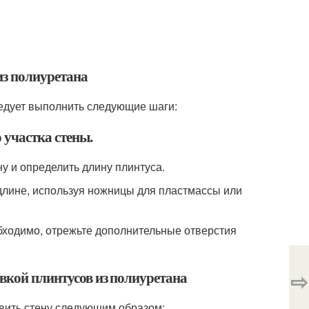
из полиуретана
ледует выполнить следующие шаги:
 участка стены.
ну и определить длину плинтуса.
 длине, используя ножницы для пластмассы или
еобходимо, отрежьте дополнительные отверстия
⇨
овкой плинтусов из полиуретана
овить стену следующим образом: