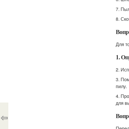
7. Пы
8. Ск
Вопр
Для т
1. Оп
2. Ис
3. По
пилу.
4. Пр
для в
⇦
Вопр
Перед