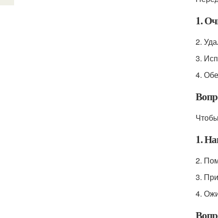
1. Оч
2. Уда
3. Ис
4. Об
Вопр
Чтобы
1. На
2. По
3. Пр
4. Ож
Вопр