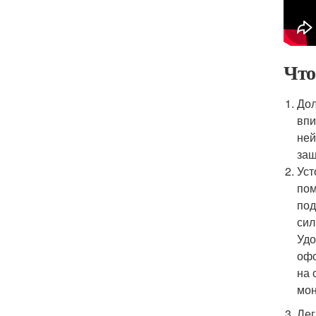
Что
Дол
впи
ней
защ
Уст
пом
под
сил
Удо
офо
на 
мон
Лег