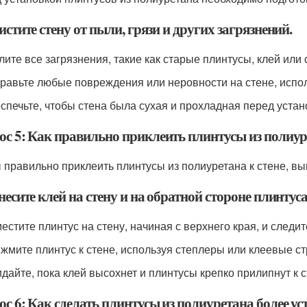
истите стену от пыли, грязи и других загрязнений.
лите все загрязнения, такие как старые плинтусы, клей или 
правьте любые повреждения или неровности на стене, испо
еспечьте, чтобы стена была сухая и прохладная перед устан
ос 5: Как правильно приклеить плинтусы из полиуре
 правильно приклеить плинтусы из полиуретана к стене, в
несите клей на стену и на обратной стороне плинтус
местите плинтус на стену, начиная с верхнего края, и след
ижмите плинтус к стене, используя степлеры или клеевые с
идайте, пока клей высохнет и плинтусы крепко прилипнут к с
ос 6: Как сделать плинтусы из полиуретана более 