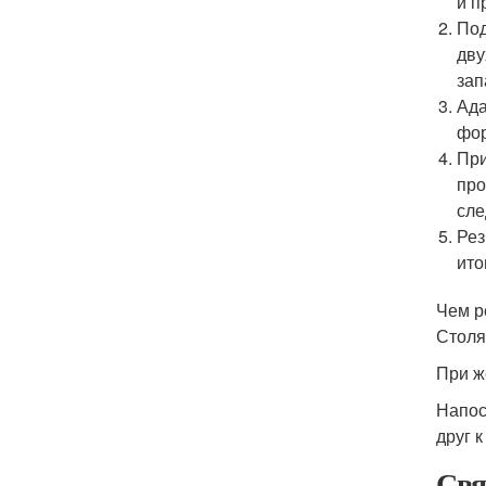
и п
Под
дву
зап
Ада
фор
При
про
сле
Рез
ито
Чем р
Столя
При ж
Напос
друг к
Свя