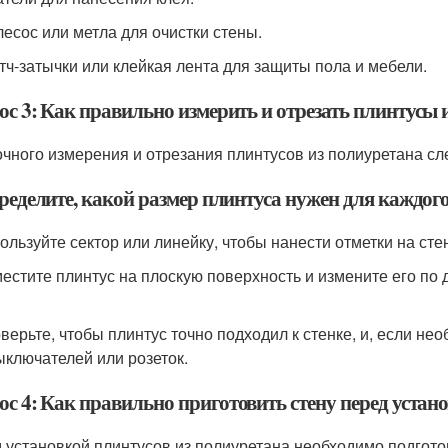
лесос или метла для очистки стены.
отч-затычки или клейкая лента для защиты пола и мебели.
ос 3: Как правильно измерить и отрезать плинтусы 
очного измерения и отрезания плинтусов из полиуретана с
ределите, какой размер плинтуса нужен для каждого
пользуйте сектор или линейку, чтобы нанести отметки на сте
местите плинтус на плоскую поверхность и измените его по
оверьте, чтобы плинтус точно подходил к стенке, и, если н
ыключателей или розеток.
ос 4: Как правильно приготовить стену перед устан
 установкой плинтусов из полиуретана необходимо подгот