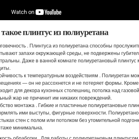
 такое плинтус из полиуретана
говечность . Плинтуса из полиуретана способны прослужить 
тывают запахи окружающей среды, не подвержены губител
тральны. Даже в ванной комнате полиуретановый плинтус 
иты.
ойчивость к температурным воздействиям . Полиуретан мо
ещениях — он не рассохнется и не потеряет формы. Кроме 
ходит для декора кухонных столешниц, потолка над газово
ьный жар не причинит им никаких повреждений.
бство монтажа . Гибкие и пластичные полиуретановые плин
рмлять ими выступы, фигурные поверхности. Полиуретанов
стыках стен с полом или потолком без утомительной подгон
таже минимальна.
кость обработки . Для работы с полиуретановым плинтусом