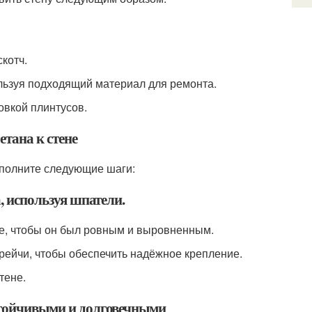
скотч.
льзуя подходящий материал для ремонта.
овкой плинтусов.
тана к стене
ыполните следующие шаги:
а, используя шпатели.
ите, чтобы он был ровным и выровненным.
трейчи, чтобы обеспечить надёжное крепление.
тене.
устойчивыми и долговечными