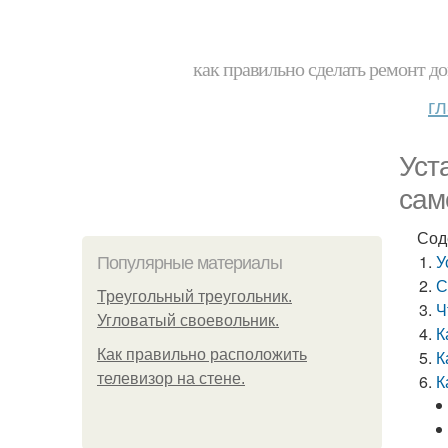
как правильно сделать ремонт до
г
Уст
сам
Сод
У
Популярные материалы
С
Треугольный треугольник.
Ч
Угловатый своевольник.
К
Как правильно расположить
К
телевизор на стене.
К