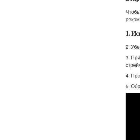
Чтобы
реком
1. И
2. Уб
3. Пр
стрей
4. Пр
5. Об