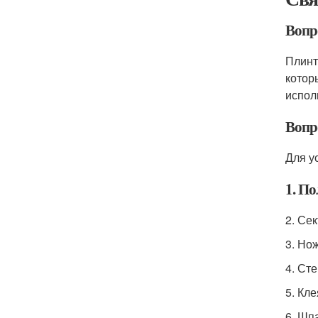
Вопро
Плинт
котор
испол
Вопр
Для у
1. П
2. Се
3. Но
4. Ст
5. Кл
6. Шп