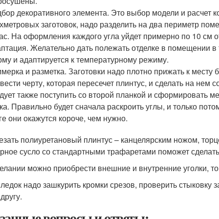
росушены.
бор декоративного элемента. Это выбор модели и расчет к
хметровых заготовок, надо разделить на два периметр пом
ас. На оформления каждого угла уйдет примерно по 10 см о
птация. Желательно дать полежать отделке в помещении в т
му и адаптируется к температурному режиму.
мерка и разметка. Заготовки надо плотно прижать к месту б
вести черту, которая пересечет плинтус, и сделать на нем
дует также поступить со второй планкой и сформировать ме
ка. Правильно будет сначала раскроить углы, и только потом
ге они окажутся короче, чем нужно.
езать полиуретановый плинтус – канцелярским ножом, торц
рное сусло со стандартными трафаретами поможет сделать
елании можно приобрести внешние и внутренние уголки, то
ледок надо зашкурить кромки срезов, проверить стыковку за
 другу.
занные вопросы и ответы: