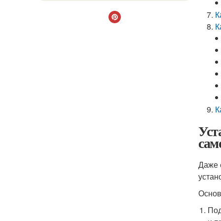
К
К
К
Уст
сам
Даже 
устан
Основ
Под