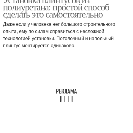
Напольный плинтус
Плинтус на шпаклевку
полиуретана: простой способ
сделать это самостоятельно
Даже если у человека нет большого строительного
опыта, ему по силам справиться с несложной
Плинтус в углах
Плинтус на кривые
технологией установки. Потолочный и напольный
плинтус монтируется одинаково.
Плинтус к плитке
Потолочные плинтусы
Плинтус на
Плинтус без стусла
двухуровневый
потолок
Плинтус к натяжному
Плинтус с уголками
потолку