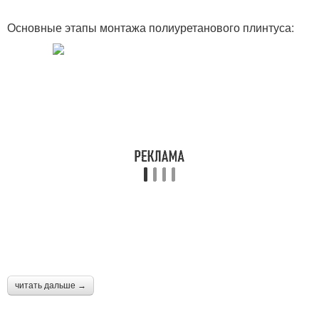
Основные этапы монтажа полиуретанового плинтуса:
Плинтус по внешнему
Плинтусы по
исполнению
назначению
Плинтус для
Плинтус к потолку
внутреннего угла
Плинтус для внешнего
Плинтус к натяжным
угла
потолкам
читать дальше →
Плинтус под углом
Деревянные плинтусы